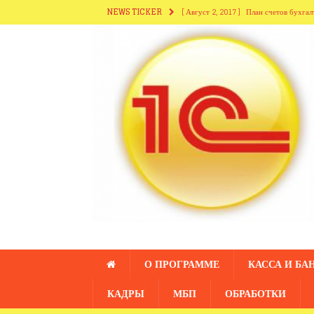
NEWS TICKER
[ Август 2, 2017 ]
План счетов бухгал
[ Август 2, 2017 ]
Справочники разде
[ Август 2, 2017 ]
Справочники из ра
[ Июль 28, 2017 ]
Справочник «Сотру
[ Август 2, 2017 ]
Справочник «Подр
О ПРОГРАММЕ
КАССА И БА
КАДРЫ
МБП
ОБРАБОТКИ