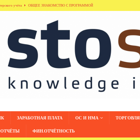
терского учёта
ОБЩЕЕ ЗНАКОМСТВО С ПРОГРАММОЙ
ла «Кадровый учёт»
ОБЩЕЕ ЗНАКОМСТВО С ПРОГРАММОЙ
здела «Денежные средства»
ОБЩЕЕ ЗНАКОМСТВО С ПРОГРАММОЙ
дники организаций»
ОБЩЕЕ ЗНАКОМСТВО С ПРОГРАММОЙ
азделения»
ОБЩЕЕ ЗНАКОМСТВО С ПРОГРАММОЙ
НК
ЗАРАБОТНАЯ ПЛАТА
ОС И НМА
ТОРГОВЛЯ
ОТЧЁТЫ
ФИН.ОТЧЁТНОСТЬ