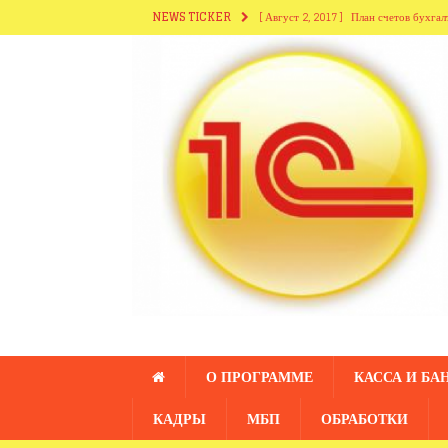
NEWS TICKER
[ Август 2, 2017 ]
План счетов бухгал
[ Август 2, 2017 ]
Справочники разде
[ Август 2, 2017 ]
Справочники из ра
[ Июль 28, 2017 ]
Справочник «Сотру
[ Август 2, 2017 ]
Справочник «Подр
О ПРОГРАММЕ
КАССА И БА
КАДРЫ
МБП
ОБРАБОТКИ