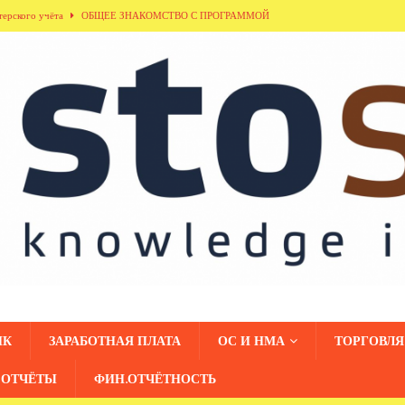
терского учёта
ОБЩЕЕ ЗНАКОМСТВО С ПРОГРАММОЙ
ла «Кадровый учёт»
ОБЩЕЕ ЗНАКОМСТВО С ПРОГРАММОЙ
здела «Денежные средства»
ОБЩЕЕ ЗНАКОМСТВО С ПРОГРАММОЙ
дники организаций»
ОБЩЕЕ ЗНАКОМСТВО С ПРОГРАММОЙ
азделения»
ОБЩЕЕ ЗНАКОМСТВО С ПРОГРАММОЙ
НК
ЗАРАБОТНАЯ ПЛАТА
ОС И НМА
ТОРГОВЛЯ
ОТЧЁТЫ
ФИН.ОТЧЁТНОСТЬ