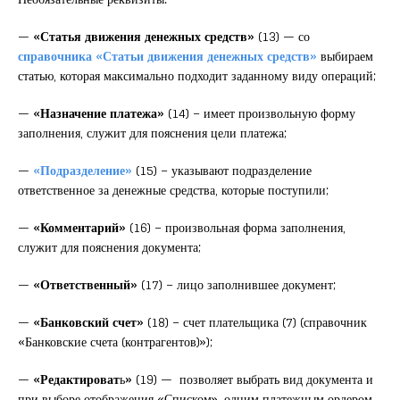
—
«Статья движения денежных средств»
(13) — со
справочника «Статьи движения денежных средств»
выбираем
статью, которая максимально подходит заданному виду операций;
—
«Назначение платежа»
(14) – имеет произвольную форму
заполнения, служит для пояснения цели платежа;
—
«Подразделение»
(15) – указывают подразделение
ответственное за денежные средства, которые поступили;
—
«Комментарий»
(16) – произвольная форма заполнения,
служит для пояснения документа;
—
«Ответственный»
(17) – лицо заполнившее документ;
—
«Банковский счет»
(18) – счет плательщика (7) (справочник
«Банковские счета (контрагентов)»);
—
«Редактироват
ь
»
(19) — позволяет выбрать вид документа и
при выборе отображения «Списком», одним платежным ордером