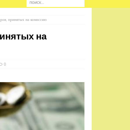
аров, принятых на комиссию
ринятых на
0