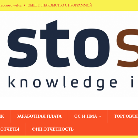
терского учёта
ОБЩЕЕ ЗНАКОМСТВО С ПРОГРАММОЙ
ла «Кадровый учёт»
ОБЩЕЕ ЗНАКОМСТВО С ПРОГРАММОЙ
здела «Денежные средства»
ОБЩЕЕ ЗНАКОМСТВО С ПРОГРАММОЙ
дники организаций»
ОБЩЕЕ ЗНАКОМСТВО С ПРОГРАММОЙ
азделения»
ОБЩЕЕ ЗНАКОМСТВО С ПРОГРАММОЙ
НК
ЗАРАБОТНАЯ ПЛАТА
ОС И НМА
ТОРГОВЛЯ
ОТЧЁТЫ
ФИН.ОТЧЁТНОСТЬ