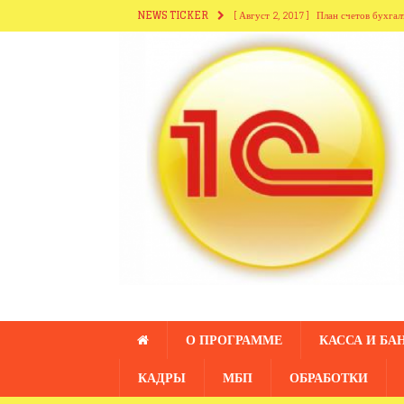
NEWS TICKER
[ Август 2, 2017 ]
План счетов бухгал
[ Август 2, 2017 ]
Справочники разде
[ Август 2, 2017 ]
Справочники из ра
[ Июль 28, 2017 ]
Справочник «Сотру
[ Август 2, 2017 ]
Справочник «Подр
О ПРОГРАММЕ
КАССА И БА
КАДРЫ
МБП
ОБРАБОТКИ