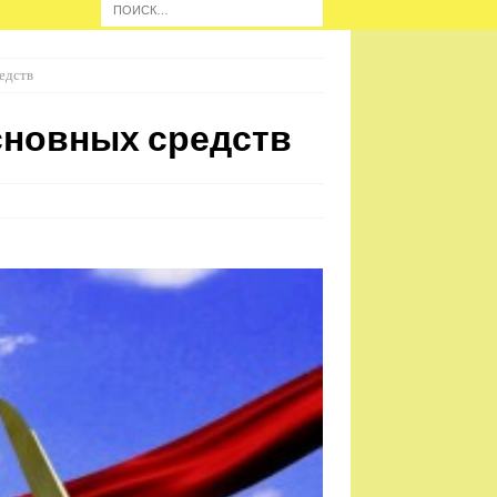
едств
сновных средств