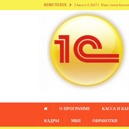
NEWS TICKER
[ Август 2, 2017 ]
План счетов бухгал
[ Август 2, 2017 ]
Справочники разде
[ Август 2, 2017 ]
Справочники из ра
[ Июль 28, 2017 ]
Справочник «Сотру
[ Август 2, 2017 ]
Справочник «Подр
О ПРОГРАММЕ
КАССА И БА
КАДРЫ
МБП
ОБРАБОТКИ