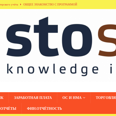
терского учёта
ОБЩЕЕ ЗНАКОМСТВО С ПРОГРАММОЙ
ла «Кадровый учёт»
ОБЩЕЕ ЗНАКОМСТВО С ПРОГРАММОЙ
здела «Денежные средства»
ОБЩЕЕ ЗНАКОМСТВО С ПРОГРАММОЙ
дники организаций»
ОБЩЕЕ ЗНАКОМСТВО С ПРОГРАММОЙ
азделения»
ОБЩЕЕ ЗНАКОМСТВО С ПРОГРАММОЙ
НК
ЗАРАБОТНАЯ ПЛАТА
ОС И НМА
ТОРГОВЛЯ
ОТЧЁТЫ
ФИН.ОТЧЁТНОСТЬ